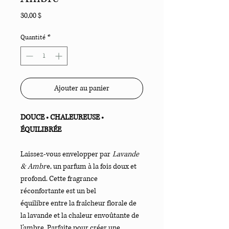
Prix
30,00 $
Quantité
*
Ajouter au panier
DOUCE • CHALEUREUSE •
ÉQUILIBRÉE
Laissez-vous envelopper par
Lavande
& Ambr
e, un parfum à la fois doux et
profond. Cette fragrance
réconfortante est un bel
équilibre entre la fraîcheur florale de
la lavande et la chaleur envoûtante de
l’ambre. P
arfaite pour créer une